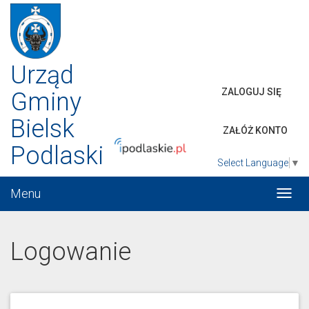
Urząd
ZALOGUJ SIĘ
Gminy
Bielsk
ZAŁÓŻ KONTO
Podlaski
Select Language
▼
Menu
Włąc
menu
Logowanie