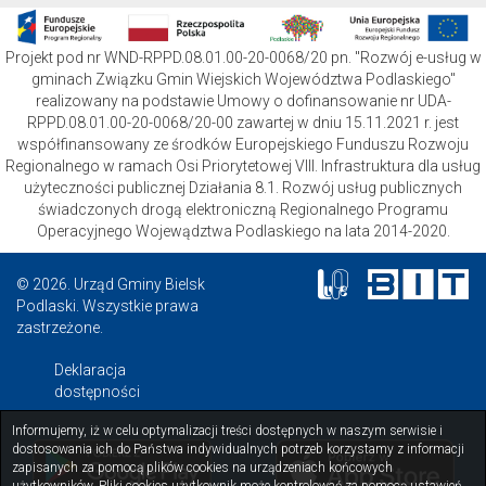
Projekt pod nr WND-RPPD.08.01.00-20-0068/20 pn. "Rozwój e-usług w
gminach Związku Gmin Wiejskich Województwa Podlaskiego"
realizowany na podstawie Umowy o dofinansowanie nr UDA-
RPPD.08.01.00-20-0068/20-00 zawartej w dniu 15.11.2021 r. jest
współfinansowany ze środków Europejskiego Funduszu Rozwoju
Regionalnego w ramach Osi Priorytetowej VIII. Infrastruktura dla usług
użyteczności publicznej Działania 8.1. Rozwój usług publicznych
świadczonych drogą elektroniczną Regionalnego Programu
Operacyjnego Wojewądztwa Podlaskiego na lata 2014-2020.
© 2026. Urząd Gminy Bielsk
Podlaski. Wszystkie prawa
zastrzeżone.
Deklaracja
dostępności
Informujemy, iż w celu optymalizacji treści dostępnych w naszym serwisie i
dostosowania ich do Państwa indywidualnych potrzeb korzystamy z informacji
zapisanych za pomocą plików cookies na urządzeniach końcowych