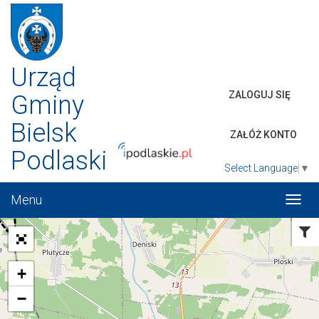
Urząd
ZALOGUJ SIĘ
Gminy
Bielsk
ZAŁÓŻ KONTO
Podlaski
Select Language
▼
Menu
Włąc
menu
Fi
ia
z
+
−